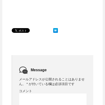
き
し
ま
い
す
ウ
)
ィ
ン
ド
ウ
で
開
き
ま
す
)
Message
メールアドレスが公開されることはありませ
ん。
*
が付いている欄は必須項目です
コメント