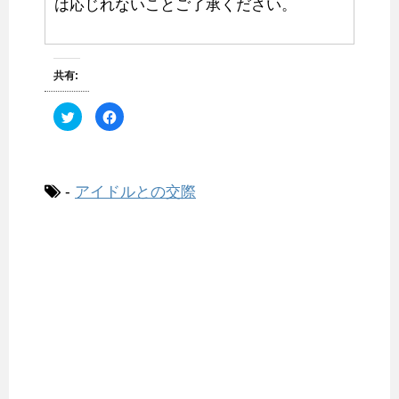
は応じれないことご了承ください。
共有:
ク
F
リ
a
ッ
c
ク
e
し
b
て
o
T
o
w
k
-
アイドルとの交際
i
で
t
共
t
有
e
す
r
る
で
に
共
は
有
ク
(
リ
新
ッ
し
ク
い
し
ウ
て
ィ
く
ン
だ
ド
さ
ウ
い
で
(
開
新